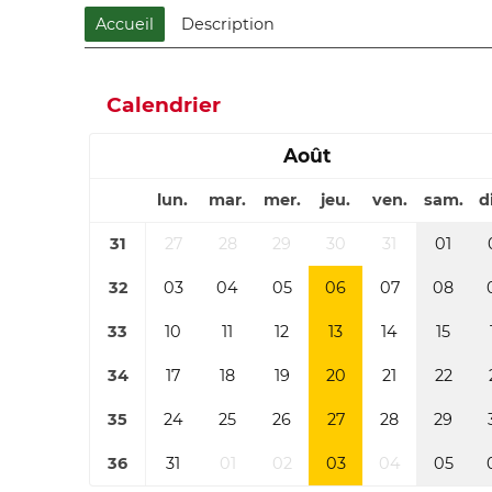
Accueil
Description
Calendrier
Août
lun.
mar.
mer.
jeu.
ven.
sam.
d
31
27
28
29
30
31
01
32
03
04
05
06
07
08
33
10
11
12
13
14
15
34
17
18
19
20
21
22
35
24
25
26
27
28
29
36
31
01
02
03
04
05