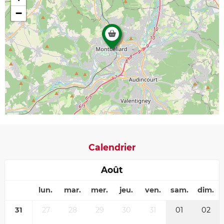
−
Calendrier
Août
lun.
mar.
mer.
jeu.
ven.
sam.
dim.
31
27
28
29
30
31
01
02