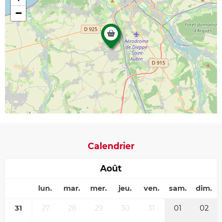
−
Calendrier
Août
lun.
mar.
mer.
jeu.
ven.
sam.
dim.
31
27
28
29
30
31
01
02