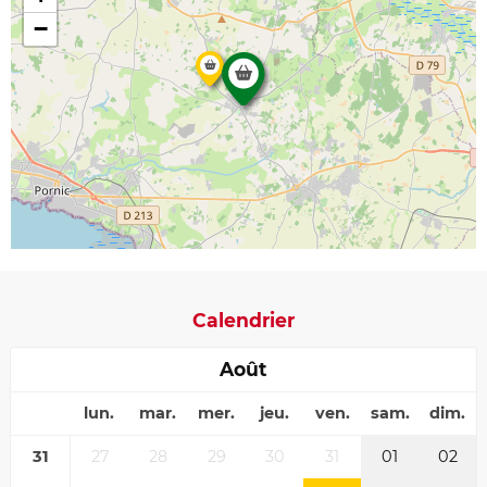
−
Calendrier
Août
lun.
mar.
mer.
jeu.
ven.
sam.
dim.
31
27
28
29
30
31
01
02