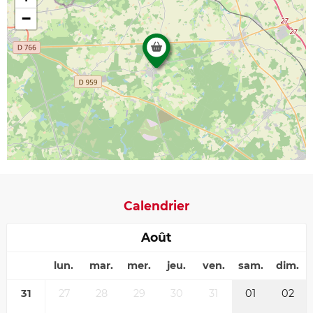
−
Calendrier
Août
lun.
mar.
mer.
jeu.
ven.
sam.
dim.
31
27
28
29
30
31
01
02