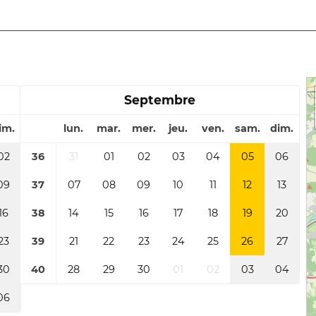
Septembre
im.
lun.
mar.
mer.
jeu.
ven.
sam.
dim.
02
36
31
01
02
03
04
05
06
09
37
07
08
09
10
11
12
13
16
38
14
15
16
17
18
19
20
23
39
21
22
23
24
25
26
27
30
40
28
29
30
01
02
03
04
06