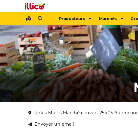
Producteurs
Marchés
Gr
R des Mines Marché couvert 25405 Audincour
Envoyer un email