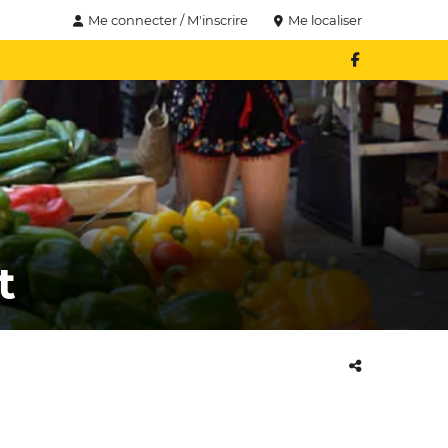
Me connecter / M'inscrire
Me localiser
t