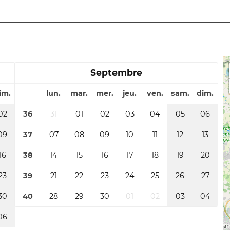
Septembre
im.
lun.
mar.
mer.
jeu.
ven.
sam.
dim.
02
36
31
01
02
03
04
05
06
09
37
07
08
09
10
11
12
13
16
38
14
15
16
17
18
19
20
23
39
21
22
23
24
25
26
27
30
40
28
29
30
01
02
03
04
06