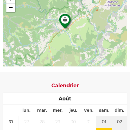
−
Calendrier
Août
lun.
mar.
mer.
jeu.
ven.
sam.
dim.
31
27
28
29
30
31
01
02