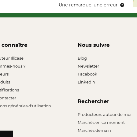
Une remarque, une erreur
 connaître
Nous suivre
uteur Illicase
Blog
mmes-nous ?
Newsletter
leurs
Facebook
oduits
Linkedin
tifications
ontacter
Rechercher
ons générales d'utilisation
Producteurs autour de moi
Marchés en ce moment
Marchés demain