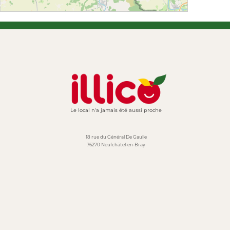
Le local n'a jamais été aussi proche
18 rue du Général De Gaulle
76270 Neufchâtel-en-Bray