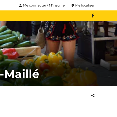
Me connecter / M'inscrire
Me localiser
-Maillé