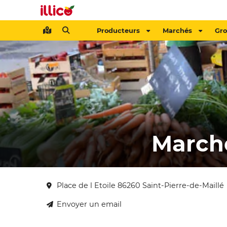
Producteurs
Marchés
Gr
Marché
Place de l Etoile 86260 Saint-Pierre-de-Maillé
Envoyer un email