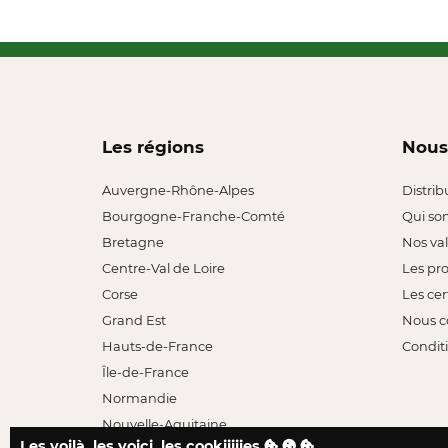
Les régions
Nous
Auvergne-Rhône-Alpes
Distrib
Bourgogne-Franche-Comté
Qui so
Bretagne
Nos va
Centre-Val de Loire
Les pr
Corse
Les cer
Grand Est
Nous c
Hauts-de-France
Conditi
Île-de-France
Normandie
Nouvelle-Aquitaine
Les voilà, les voici, les cookiiiiies