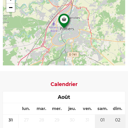
−
Calendrier
Août
lun.
mar.
mer.
jeu.
ven.
sam.
dim.
31
27
28
29
30
31
01
02