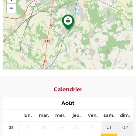
−
Calendrier
Août
lun.
mar.
mer.
jeu.
ven.
sam.
dim.
31
27
28
29
30
31
01
02