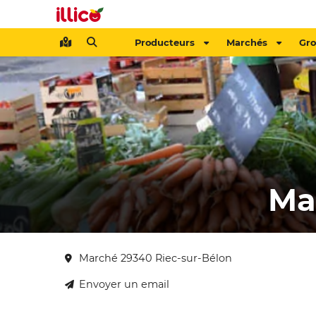
Producteurs
Marchés
Gr
Ma
Marché 29340 Riec-sur-Bélon
Envoyer un email