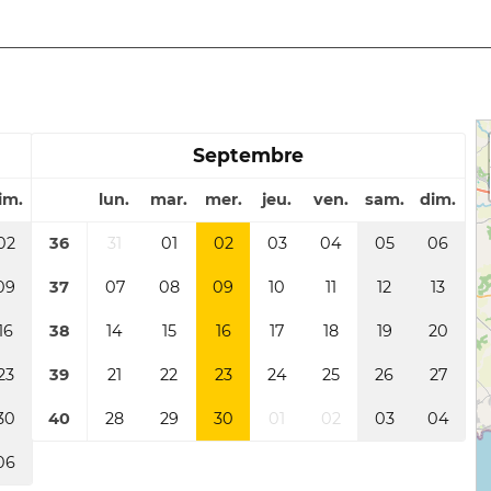
Septembre
im.
lun.
mar.
mer.
jeu.
ven.
sam.
dim.
02
36
31
01
02
03
04
05
06
09
37
07
08
09
10
11
12
13
16
38
14
15
16
17
18
19
20
23
39
21
22
23
24
25
26
27
30
40
28
29
30
01
02
03
04
06