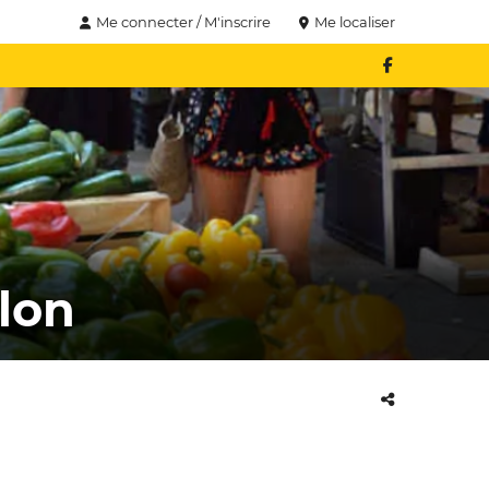
Me connecter / M'inscrire
Me localiser
lon