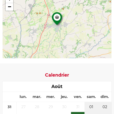
−
Calendrier
Août
lun.
mar.
mer.
jeu.
ven.
sam.
dim.
31
27
28
29
30
31
01
02