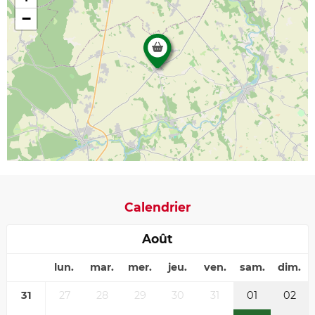
−
Calendrier
Août
lun.
mar.
mer.
jeu.
ven.
sam.
dim.
31
27
28
29
30
31
01
02