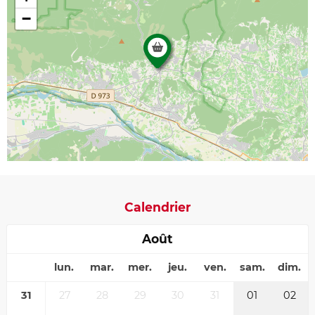
−
Calendrier
Août
lun.
mar.
mer.
jeu.
ven.
sam.
dim.
31
27
28
29
30
31
01
02