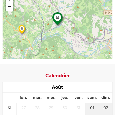
−
Calendrier
Août
lun.
mar.
mer.
jeu.
ven.
sam.
dim.
31
27
28
29
30
31
01
02