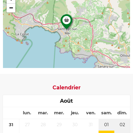
−
Calendrier
Août
lun.
mar.
mer.
jeu.
ven.
sam.
dim.
31
27
28
29
30
31
01
02