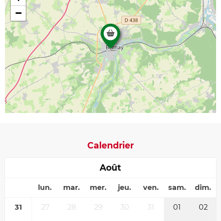
−
Calendrier
Août
lun.
mar.
mer.
jeu.
ven.
sam.
dim.
31
27
28
29
30
31
01
02