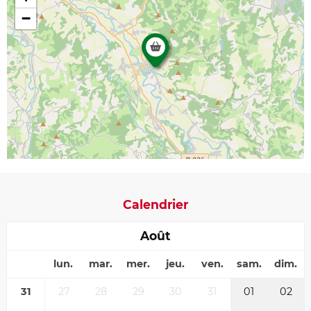
−
Calendrier
Août
lun.
mar.
mer.
jeu.
ven.
sam.
dim.
31
27
28
29
30
31
01
02