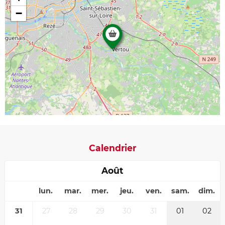
−
Calendrier
Août
lun.
mar.
mer.
jeu.
ven.
sam.
dim.
31
27
28
29
30
31
01
02