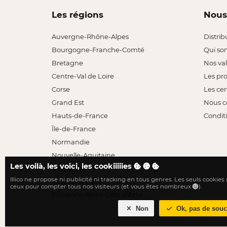
Les régions
Nous
Auvergne-Rhône-Alpes
Distrib
Bourgogne-Franche-Comté
Qui so
Bretagne
Nos va
Centre-Val de Loire
Les pr
Corse
Les cer
Grand Est
Nous c
Hauts-de-France
Conditi
Île-de-France
Normandie
Nouvelle-Aquitaine
Les voilà, les voici, les cookiiiiies
Occitanie
Illico ne propose ni publicité ni tracking en tous genres. Les seuls cookies
Pays de la Loire
ceux pour compter tous nos visiteurs (et vous êtes nombreux
).
Provence-Alpes-Côte d'Azur
Non
Ok, pas de souc