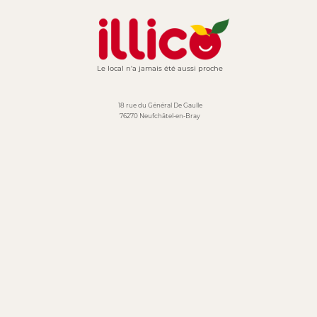
Le local n'a jamais été aussi proche
18 rue du Général De Gaulle
76270 Neufchâtel-en-Bray