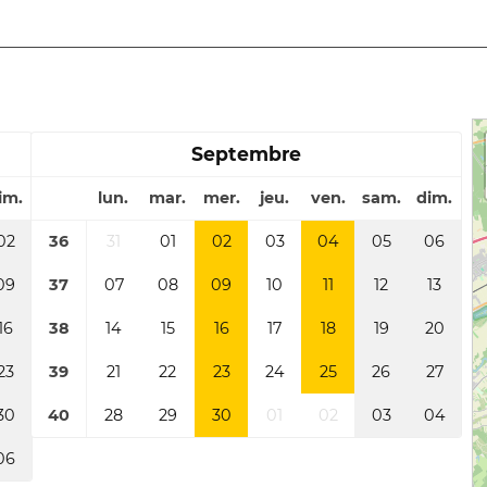
Septembre
im.
lun.
mar.
mer.
jeu.
ven.
sam.
dim.
02
36
31
01
02
03
04
05
06
09
37
07
08
09
10
11
12
13
16
38
14
15
16
17
18
19
20
23
39
21
22
23
24
25
26
27
30
40
28
29
30
01
02
03
04
06