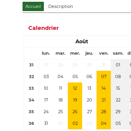
Accueil
Description
Calendrier
Août
lun.
mar.
mer.
jeu.
ven.
sam.
d
31
27
28
29
30
31
01
32
03
04
05
06
07
08
33
10
11
12
13
14
15
34
17
18
19
20
21
22
35
24
25
26
27
28
29
36
31
01
02
03
04
05