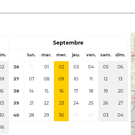
Septembre
im.
lun.
mar.
mer.
jeu.
ven.
sam.
dim.
02
36
31
01
02
03
04
05
06
09
37
07
08
09
10
11
12
13
16
38
14
15
16
17
18
19
20
23
39
21
22
23
24
25
26
27
30
40
28
29
30
01
02
03
04
06