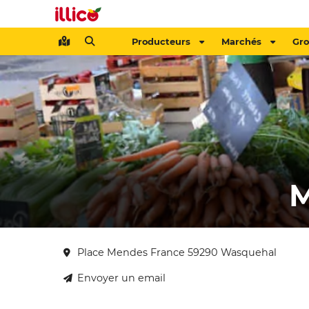
Producteurs
Marchés
Gr
M
Place Mendes France 59290 Wasquehal
Envoyer un email