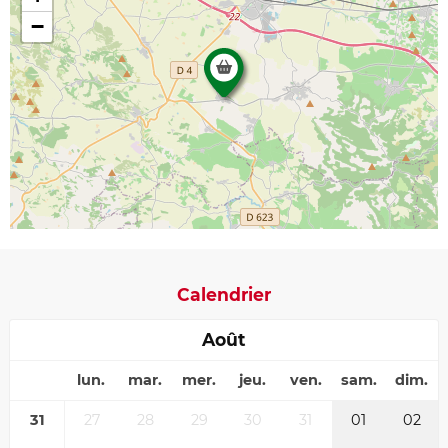
−
Calendrier
Août
lun.
mar.
mer.
jeu.
ven.
sam.
dim.
31
27
28
29
30
31
01
02