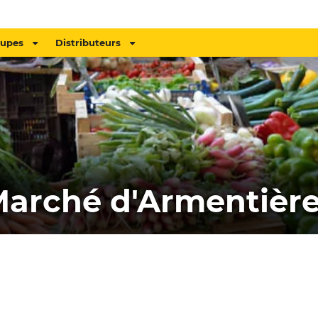
oupes
Distributeurs
arché d'Armentièr