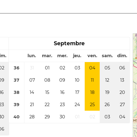
Septembre
im.
lun.
mar.
mer.
jeu.
ven.
sam.
dim.
02
36
31
01
02
03
04
05
06
09
37
07
08
09
10
11
12
13
16
38
14
15
16
17
18
19
20
23
39
21
22
23
24
25
26
27
30
40
28
29
30
01
02
03
04
06