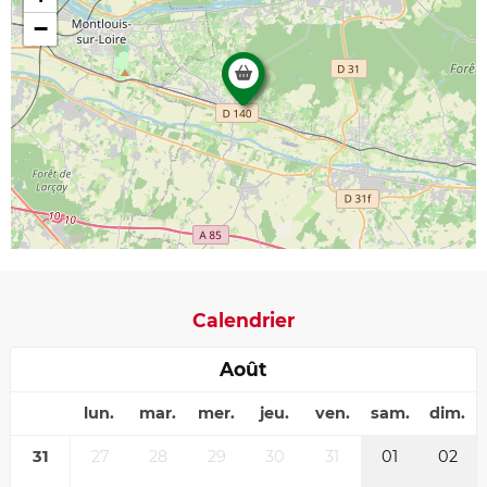
−
Calendrier
Août
lun.
mar.
mer.
jeu.
ven.
sam.
dim.
31
27
28
29
30
31
01
02