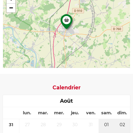
−
Calendrier
Août
lun.
mar.
mer.
jeu.
ven.
sam.
dim.
31
27
28
29
30
31
01
02