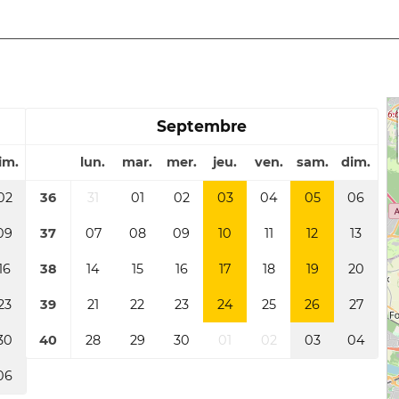
Septembre
im.
lun.
mar.
mer.
jeu.
ven.
sam.
dim.
02
36
31
01
02
03
04
05
06
09
37
07
08
09
10
11
12
13
16
38
14
15
16
17
18
19
20
23
39
21
22
23
24
25
26
27
30
40
28
29
30
01
02
03
04
06