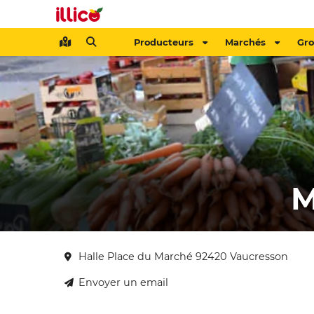
Producteurs
Marchés
Gr
M
Halle Place du Marché 92420 Vaucresson
Envoyer un email