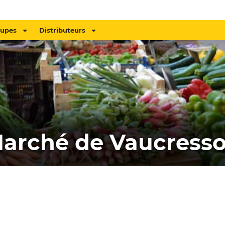
oupes
Distributeurs
arché de Vaucress