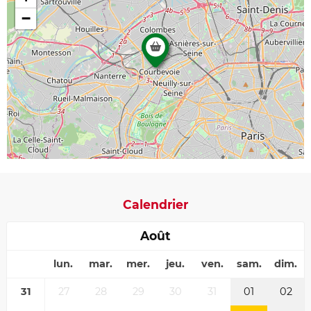
−
Calendrier
Août
lun.
mar.
mer.
jeu.
ven.
sam.
dim.
31
27
28
29
30
31
01
02