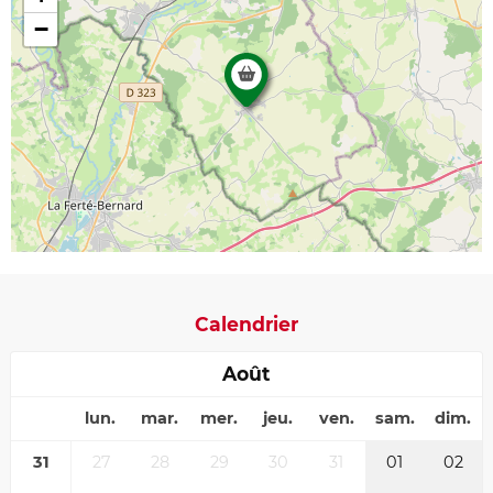
−
Calendrier
Août
lun.
mar.
mer.
jeu.
ven.
sam.
dim.
31
27
28
29
30
31
01
02