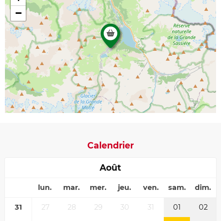
−
Calendrier
Août
lun.
mar.
mer.
jeu.
ven.
sam.
dim.
31
27
28
29
30
31
01
02