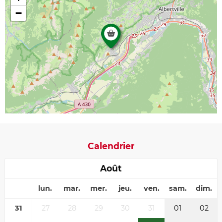
−
Calendrier
Août
lun.
mar.
mer.
jeu.
ven.
sam.
dim.
31
27
28
29
30
31
01
02