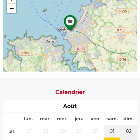
−
Calendrier
Août
lun.
mar.
mer.
jeu.
ven.
sam.
dim.
31
27
28
29
30
31
01
02