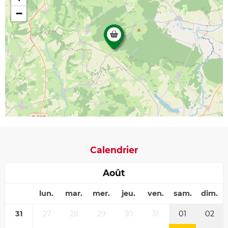
−
Calendrier
Août
lun.
mar.
mer.
jeu.
ven.
sam.
dim.
31
27
28
29
30
31
01
02