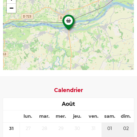
−
Calendrier
Août
lun.
mar.
mer.
jeu.
ven.
sam.
dim.
31
27
28
29
30
31
01
02