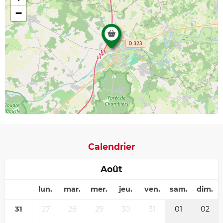
−
Calendrier
Août
lun.
mar.
mer.
jeu.
ven.
sam.
dim.
31
27
28
29
30
31
01
02