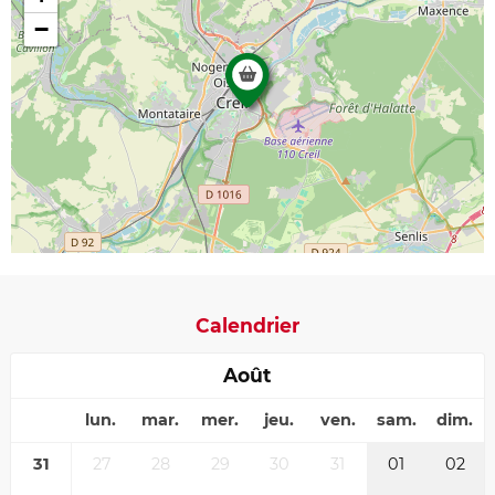
−
Calendrier
Août
lun.
mar.
mer.
jeu.
ven.
sam.
dim.
31
27
28
29
30
31
01
02