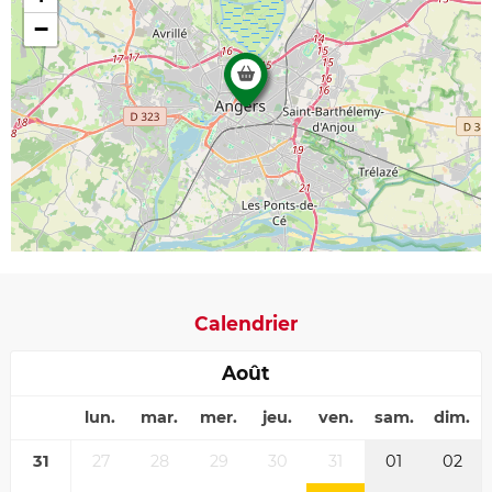
−
Calendrier
Août
lun.
mar.
mer.
jeu.
ven.
sam.
dim.
31
27
28
29
30
31
01
02