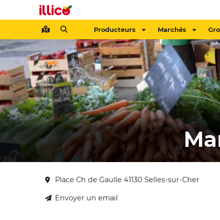
Producteurs
Marchés
Gr
Mar
Place Ch de Gaulle 41130 Selles-sur-Cher
Envoyer un email