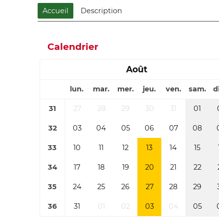
Accueil
Description
Calendrier
Août
lun.
mar.
mer.
jeu.
ven.
sam.
d
31
27
28
29
30
31
01
32
03
04
05
06
07
08
33
10
11
12
13
14
15
34
17
18
19
20
21
22
35
24
25
26
27
28
29
36
31
01
02
03
04
05