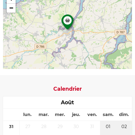
−
Calendrier
Août
lun.
mar.
mer.
jeu.
ven.
sam.
dim.
31
27
28
29
30
31
01
02