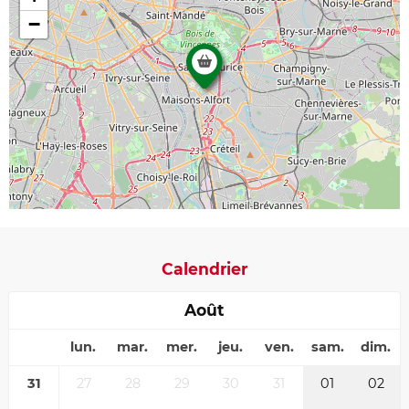
−
Calendrier
Août
lun.
mar.
mer.
jeu.
ven.
sam.
dim.
31
27
28
29
30
31
01
02