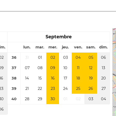
Septembre
im.
lun.
mar.
mer.
jeu.
ven.
sam.
dim.
02
36
31
01
02
03
04
05
06
09
37
07
08
09
10
11
12
13
16
38
14
15
16
17
18
19
20
23
39
21
22
23
24
25
26
27
30
40
28
29
30
01
02
03
04
06