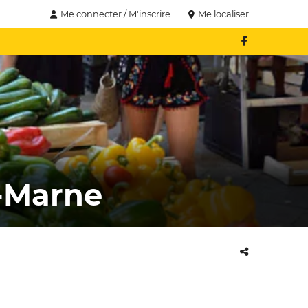
Me connecter / M'inscrire
Me localiser
-Marne