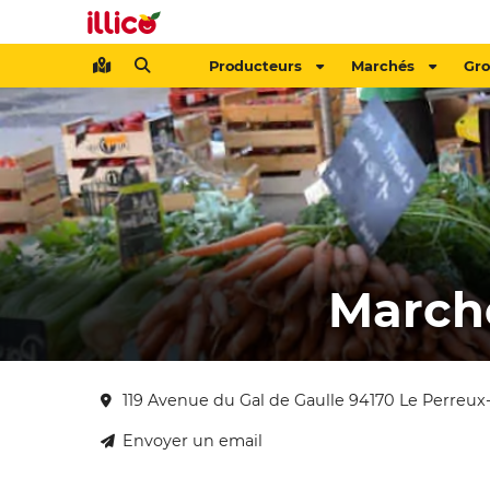
Producteurs
Marchés
Gr
March
119 Avenue du Gal de Gaulle 94170 Le Perreu
Envoyer un email