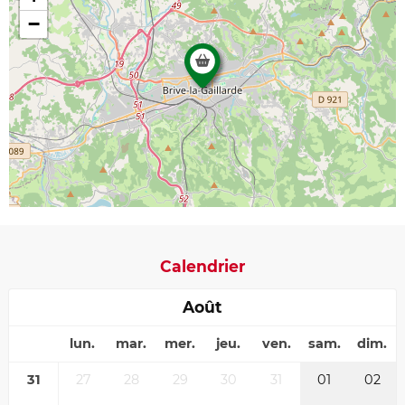
−
Calendrier
Août
lun.
mar.
mer.
jeu.
ven.
sam.
dim.
31
27
28
29
30
31
01
02