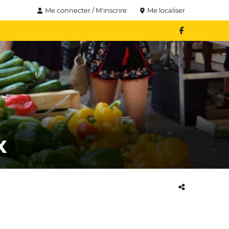
Me connecter / M'inscrire
Me localiser
x