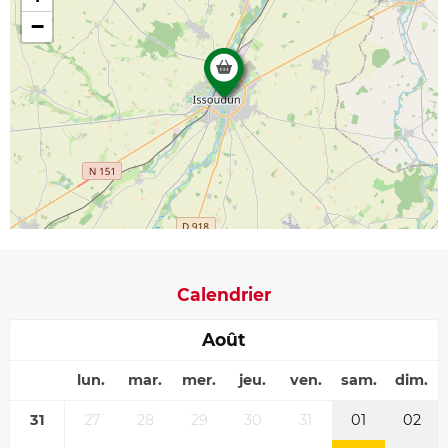
−
Calendrier
Août
lun.
mar.
mer.
jeu.
ven.
sam.
dim.
31
27
28
29
30
31
01
02