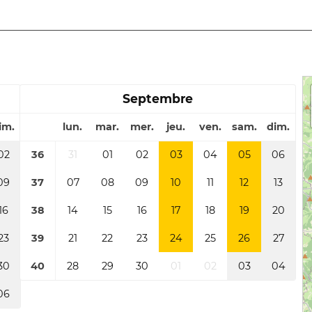
Septembre
im.
lun.
mar.
mer.
jeu.
ven.
sam.
dim.
02
36
31
01
02
03
04
05
06
09
37
07
08
09
10
11
12
13
16
38
14
15
16
17
18
19
20
23
39
21
22
23
24
25
26
27
30
40
28
29
30
01
02
03
04
06