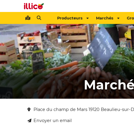
Producteurs
Marchés
Gr
Marché
Place du champ de Mars 19120 Beaulieu-sur-
Envoyer un email