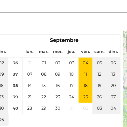
Septembre
im.
lun.
mar.
mer.
jeu.
ven.
sam.
dim.
02
36
31
01
02
03
04
05
06
09
37
07
08
09
10
11
12
13
16
38
14
15
16
17
18
19
20
23
39
21
22
23
24
25
26
27
30
40
28
29
30
01
02
03
04
06