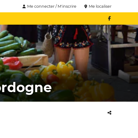
Me connecter / M'inscrire
Me localiser
ordogne